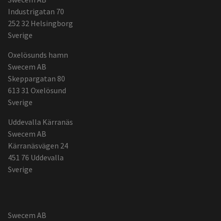
och
Industrigatan 70
kontaktuppgifter
252 32 Helsingborg
Sverige
Oxelösunds hamn
Swecem AB
Skeppargatan 80
613 31 Oxelösund
Sverige
Uddevalla Kärranäs
Swecem AB
Kärranäsvägen 24
451 76 Uddevalla
Sverige
Swecem AB