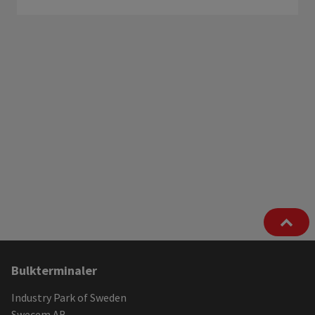
Ytterligare
Bulkterminaler
information
Industry Park of Sweden
Swecem AB